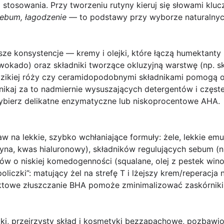
ci stosowania. Przy tworzeniu rutyny kieruj się słowami kl
sebum, łagodzenie
— to podstawy przy wyborze naturalny
ze konsystencje — kremy i olejki, które łączą humektanty
awokado) oraz składniki tworzące okluzyjną warstwę (np. s
 dzikiej róży czy ceramidopodobnymi składnikami pomogą o
ikaj za to nadmiernie wysuszających detergentów i częst
ybierz delikatne enzymatyczne lub niskoprocentowe AHA.
w na lekkie, szybko wchłaniające formuły: żele, lekkie emu
yna, kwas hialuronowy), składników regulujących sebum (np
jów o niskiej komedogenności (squalane, olej z pestek win
 policzki”: matujący żel na strefę T i lżejszy krem/reperacja
towe złuszczanie BHA pomoże zminimalizować zaskórniki 
tki, przejrzysty skład i kosmetyki bezzapachowe, pozbawi