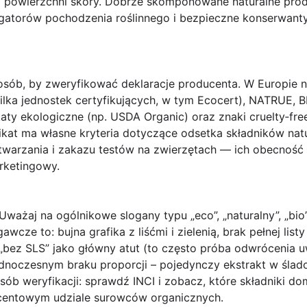
j powierzchni skóry. Dobrze skomponowane naturalne pro
lgatorów pochodzenia roślinnego i bezpieczne konserwan
sób, by zweryfikować deklaracje producenta. W Europie na
a jednostek certyfikujących, w tym Ecocert), NATRUE, BD
ikaty ekologiczne (np. USDA Organic) oraz znaki cruelty‑fre
ikat ma własne kryteria dotyczące odsetka składników nat
warzania i zakazu testów na zwierzętach — ich obecność
arketingowy.
 Uważaj na ogólnikowe slogany typu „eco”, „naturalny”, „bi
awcze to: bujna grafika z liśćmi i zielenią, brak pełnej lis
„bez SLS” jako główny atut (to często próba odwrócenia u
ednoczesnym braku proporcji – pojedynczy ekstrakt w ślad
sób weryfikacji: sprawdź INCI i zobacz, które składniki do
rocentowym udziale surowców organicznych.