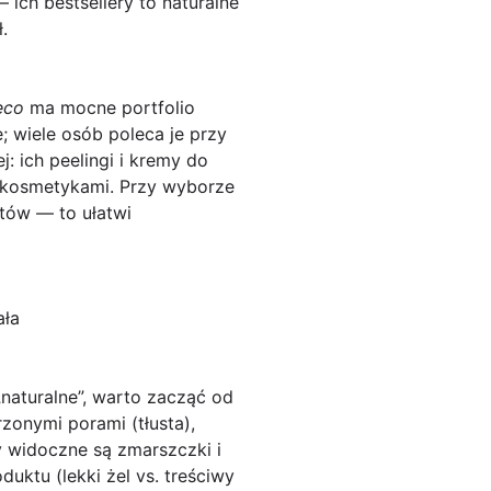
 ich bestsellery to naturalne
.
eco
ma mocne portfolio
; wiele osób poleca je przy
: ich peelingi i kremy do
 kosmetykami. Przy wyborze
atów — to ułatwi
ała
naturalne”, warto zacząć od
rzonymi porami (tłusta),
 widoczne są zmarszczki i
duktu (lekki żel vs. treściwy