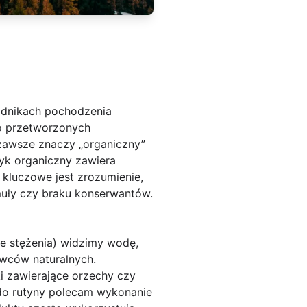
ładnikach pochodzenia
ko przetworzonych
zawsze znaczy „organiczny”
yk organiczny zawiera
kluczowe jest zrozumienie,
rmuły czy braku konserwantów.
ze stężenia) widzimy wodę,
owców naturalnych.
ki zawierające orzechy czy
do rutyny polecam wykonanie