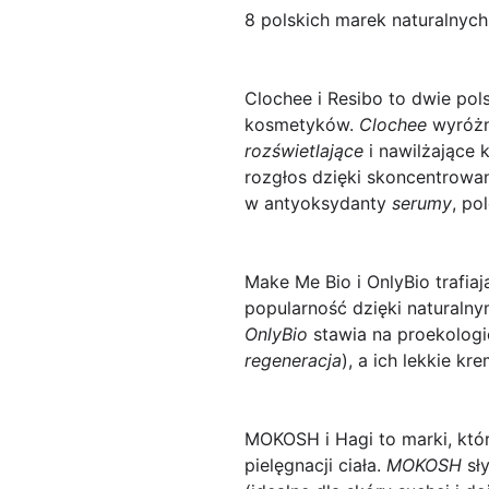
8 polskich marek naturalnych
Clochee
i
Resibo
to dwie pols
kosmetyków.
Clochee
wyróżni
rozświetlające
i nawilżające 
rozgłos dzięki skoncentrowan
w antyoksydanty
serumy
, po
Make Me Bio
i
OnlyBio
trafiaj
popularność dzięki naturaln
OnlyBio
stawia na proekologi
regeneracja
), a ich lekkie k
MOKOSH
i
Hagi
to marki, któ
pielęgnacji ciała.
MOKOSH
sły