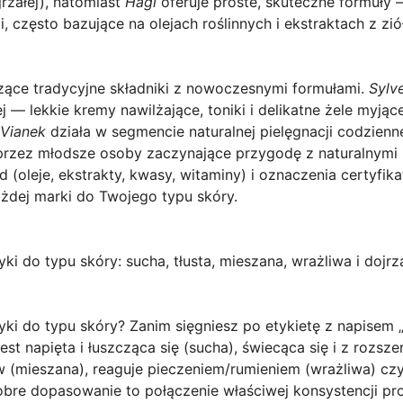
jrzałej), natomiast
Hagi
oferuje proste, skuteczne formuły —
, często bazujące na olejach roślinnych i ekstraktach z ziół
zące tradycyjne składniki z nowoczesnymi formułami.
Sylv
— lekkie kremy nawilżające, toniki i delikatne żele myjące
Vianek
działa w segmencie naturalnej pielęgnacji codziennej
przez młodsze osoby zaczynające przygodę z naturalnymi
 (oleje, ekstrakty, kwasy, witaminy) i oznaczenia certyfik
żdej marki do Twojego typu skóry.
i do typu skóry: sucha, tłusta, mieszana, wrażliwa i dojrz
yki do typu skóry?
Zanim sięgniesz po etykietę z napisem „
est napięta i łuszcząca się (sucha), świecąca się i z rozsze
 (mieszana), reaguje pieczeniem/rumieniem (wrażliwa) czy
Dobre dopasowanie to połączenie właściwej konsystencji pro