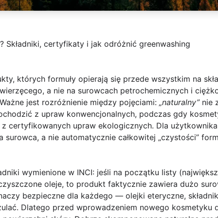
 Składniki, certyfikaty i jak odróżnić greenwashing
kty, których formuły opierają się przede wszystkim na sk
 zwierzęcego, a nie na surowcach petrochemicznych i cięż
Ważne jest rozróżnienie między pojęciami:
„naturalny”
nie 
pochodzić z upraw konwencjonalnych, podczas gdy kosmet
z certyfikowanych upraw ekologicznych. Dla użytkownika 
a surowca, a nie automatycznie całkowitej „czystości” fo
adniki
wymienione w INCI: jeśli na początku listy (najwięks
 oczyszczone oleje, to produkt faktycznie zawiera dużo sur
naczy bezpieczne dla każdego — olejki eteryczne, składni
zulać. Dlatego przed wprowadzeniem nowego kosmetyku 