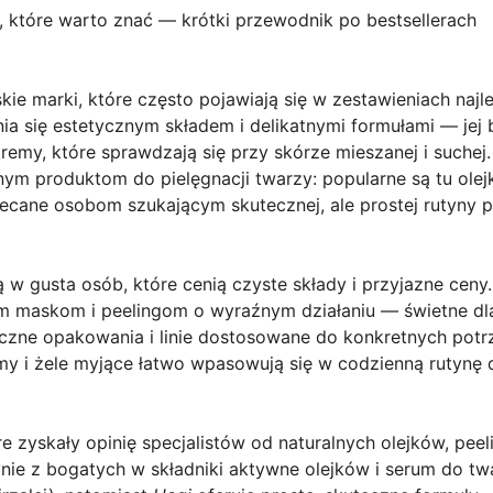
, które warto znać — krótki przewodnik po bestsellerach
kie marki, które często pojawiają się w zestawieniach naj
a się estetycznym składem i delikatnymi formułami — jej b
kremy, które sprawdzają się przy skórze mieszanej i suchej
ym produktom do pielęgnacji twarzy: popularne są tu olej
lecane osobom szukającym skutecznej, ale prostej rutyny p
ą w gusta osób, które cenią czyste składy i przyjazne ceny
ym maskom i peelingom o wyraźnym działaniu — świetne dla
czne opakowania i linie dostosowane do konkretnych potr
remy i żele myjące łatwo wpasowują się w codzienną rutynę dl
re zyskały opinię specjalistów od naturalnych olejków, pe
nie z bogatych w składniki aktywne olejków i serum do twa