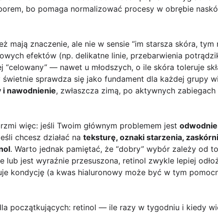
yborem, bo pomaga normalizować procesy w obrębie naskó
ż mają znaczenie, ale nie w sensie “im starsza skóra, tym n
owych efektów (np. delikatne linie, przebarwienia potrądzi
ej “celowany” — nawet u młodszych, o ile skóra toleruje skł
świetnie sprawdza się jako fundament dla każdej grupy wi
y i nawodnienie
, zwłaszcza zimą, po aktywnych zabiegach l
rzmi więc: jeśli Twoim głównym problemem jest
odwodnien
Jeśli chcesz działać na
teksturę, oznaki starzenia, zaskórn
nol
. Warto jednak pamiętać, że “dobry” wybór zależy od tol
e lub jest wyraźnie przesuszona, retinol zwykle lepiej odł
zuje kondycję (a kwas hialuronowy może być w tym pomocn
 początkujących: retinol — ile razy w tygodniu i kiedy w