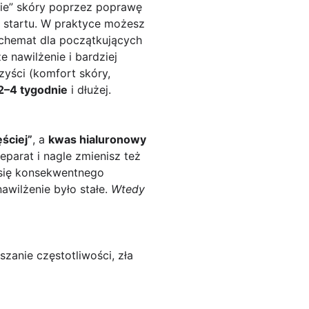
enie” skóry poprzez poprawę
o startu. W praktyce możesz
schemat dla początkujących
e nawilżenie i bardziej
zyści (komfort skóry,
2–4 tygodnie
i dłużej.
ściej”
, a
kwas hialuronowy
eparat i nagle zmienisz też
j się konsekwentnego
awilżenie było stałe.
Wtedy
zanie częstotliwości, zła