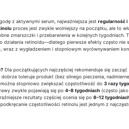
ygodę z aktywnymi serum, najważniejsza jest
regularność i
tinolu
proces jest zwykle wolniejszy na początku, ale to wł
robne zmarszczki i przebarwienia w kolejnych tygodniach.
o działania retinoidu—dlatego pierwsze efekty często nie 
wo, wraz z wygładzeniem i stopniowym wyrównywaniem kond
u?
Dla początkujących najczęściej rekomenduje się zacząć
a dobrze toleruje produkt (bez silnego pieczenia, nadmiern
, można stopniowo zwiększać częstotliwość do
3 razy tyg
rawy zwykle pojawiają się po
4–8 tygodniach
(często jako
raźniejsze rezultaty częściej ocenia się po
8–12 tygodniac
 podkręcanie częstotliwości retinolu jest jednym z najczę