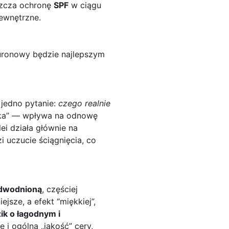
szcza ochronę
SPF
w ciągu
zewnętrzne.
aluronowy będzie najlepszym
 jedno pytanie:
czego realnie
odka” — wpływa na odnowę
ei działa głównie na
 uczucie ściągnięcia, co
odwodnioną
, częściej
sze, a efekt “miękkiej”,
zik o łagodnym i
i ogólną „jakość” cery,