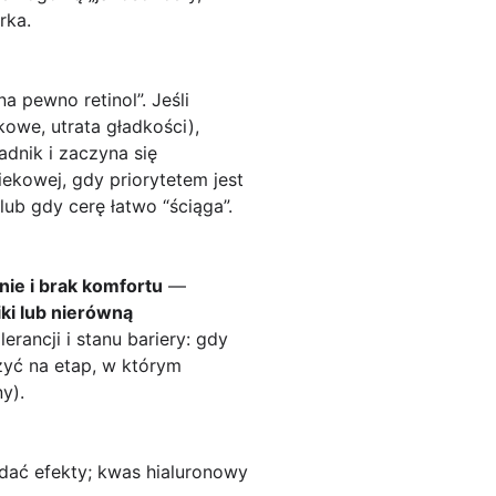
rka.
a pewno retinol”. Jeśli
kowe, utrata gładkości),
adnik i zaczyna się
ekowej, gdy priorytetem jest
ub gdy cerę łatwo “ściąga”.
ie i brak komfortu
—
iki lub nierówną
erancji i stanu bariery: gdy
ożyć na etap, w którym
y).
idać efekty; kwas hialuronowy