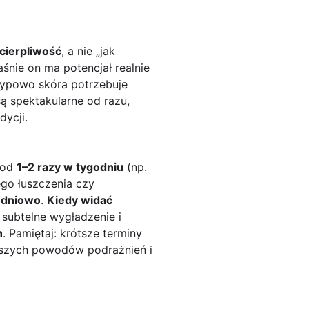
 cierpliwość
, a nie „jak
aśnie on ma potencjał realnie
 Typowo skóra potrzebuje
są spektakularne od razu,
ycji.
 od
1–2 razy w tygodniu
(np.
ego łuszczenia czy
odniowo
.
Kiedy widać
 subtelne wygładzenie i
h
. Pamiętaj: krótsze terminy
stszych powodów podrażnień i