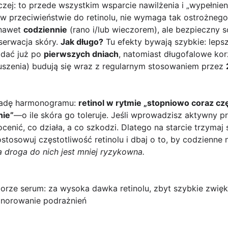
czej: to przede wszystkim wsparcie nawilżenia i „wypełni
 w przeciwieństwie do retinolu, nie wymaga tak ostrożneg
 nawet
codziennie
(rano i/lub wieczorem), ale bezpieczny 
serwacja skóry.
Jak długo?
Tu efekty bywają szybkie: lepsz
idać już po
pierwszych dniach
, natomiast długofalowe kor
uszenia) budują się wraz z regularnym stosowaniem przez
asadę harmonogramu:
retinol w rytmie „stopniowo coraz czę
nie”
—o ile skóra go toleruje. Jeśli wprowadzisz aktywny pr
ocenić, co działa, a co szkodzi. Dlatego na starcie trzyma
tosowuj częstotliwość retinolu i dbaj o to, by codzienne n
a droga do nich jest mniej ryzykowna.
orze serum: za wysoka dawka retinolu, zbyt szybkie zwięks
ignorowanie podrażnień