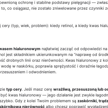
apewnioną ochronę i stabilne podstawy pielęgnacji — zwła
y to, co osiągasz, nie zostało zniwelowane przez czynniki 
 cery (typ, wiek, problem): kiedy retinol, a kiedy kwas hi
wasem hialuronowym
najłatwiej zacząć od odpowiedzi na
inol jest składnikiem ukierunkowanym na “naprawę od śr
ść drobnych linii oraz nierówności. Kwas hialuronowy z kol
wodę w naskórku, poprawia sprężystość i doraźnie łagodzi
przesuszeniem i odwodnieniem.
dzie
typ cery
. Jeśli masz cerę
wrażliwą, przesuszoną lub 
yć kwas hialuronowy — jego działanie jest zwykle łagodniej
ę szybko. Gdy z kolei Twoim problemem są
zaskórniki, trąd
askórnikowa nierówność
albo chcesz poprawić wygładzenie 