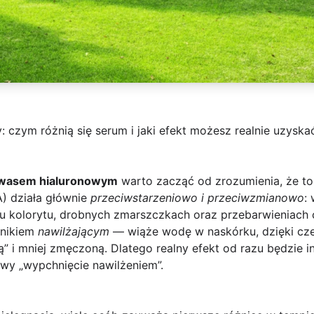
y: czym różnią się serum i jaki efekt możesz realnie uzysk
wasem hialuronowym
warto zacząć od zrozumienia, że to 
A) działa głównie
przeciwstarzeniowo i przeciwzmianowo
:
kolorytu, drobnych zmarszczkach oraz przebarwieniach 
dnikiem
nawilżającym
— wiąże wodę w naskórku, dzięki cz
ą” i mniej zmęczoną. Dlatego realny efekt od razu będzie inn
nowy „wypchnięcie nawilżeniem”.