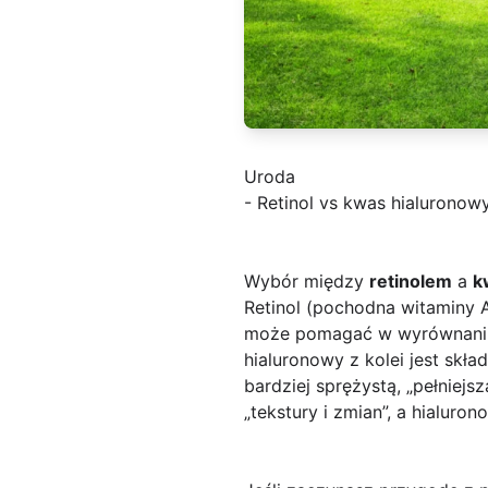
Uroda
- Retinol vs kwas hialuronow
Wybór między
retinolem
a
k
Retinol (pochodna witaminy 
może pomagać w wyrównaniu 
hialuronowy z kolei jest skła
bardziej sprężystą, „pełniejsz
„tekstury i zmian”, a hialuro