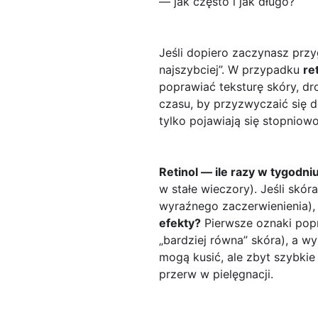
— jak często i jak długo?
Jeśli dopiero zaczynasz prz
najszybciej”. W przypadku
re
poprawiać teksturę skóry, d
czasu, by przyzwyczaić się d
tylko pojawiają się stopnio
Retinol — ile razy w tygodni
w stałe wieczory). Jeśli skór
wyraźnego zaczerwienienia)
efekty?
Pierwsze oznaki pop
„bardziej równa” skóra), a wy
mogą kusić, ale zbyt szybkie
przerw w pielęgnacji.