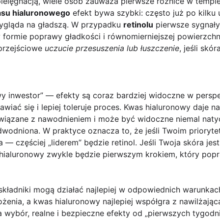
ielęgnacją, wiele osób zauważa pierwsze różnice w tempie
su hialuronowego
efekt bywa szybki: często już po kilku u
 wygląda na gładszą. W przypadku
retinolu
pierwsze sygnały
w formie poprawy gładkości i równomierniejszej powierzchni
przejściowe
uczucie przesuszenia lub łuszczenie
, jeśli skór
wy inwestor” — efekty są coraz bardziej widoczne w persp
wiać się i lepiej toleruje proces. Kwas hialuronowy daje na
t związane z nawodnieniem i może być widoczne niemal naty
dwodniona. W praktyce oznacza to, że jeśli Twoim priorytet
— częściej „liderem” będzie retinol. Jeśli Twoja skóra jest
ialuronowy zwykle będzie pierwszym krokiem, który popr
 składniki mogą działać najlepiej w odpowiednich warunkach
ożenia, a kwas hialuronowy najlepiej współgra z nawilżając
a wybór, realne i bezpieczne efekty od „pierwszych tygodni