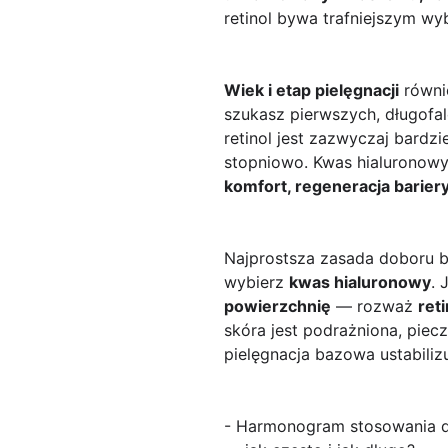
retinol bywa trafniejszym w
Wiek i etap pielęgnacji
równie
szukasz pierwszych, długofal
retinol jest zazwyczaj bardzi
stopniowo. Kwas hialuronowy 
komfort, regeneracja barier
Najprostsza zasada doboru b
wybierz
kwas hialuronowy
. 
powierzchnię
— rozważ
reti
skóra jest podrażniona, piecz
pielęgnacja bazowa ustabili
- Harmonogram stosowania dla