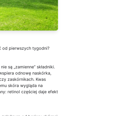
ać od pierwszych tygodni?
nie są „zamienne” składniki.
 wspiera odnowę naskórka,
czy zaskórnikach. Kwas
emu skóra wygląda na
y: retinol częściej daje efekt