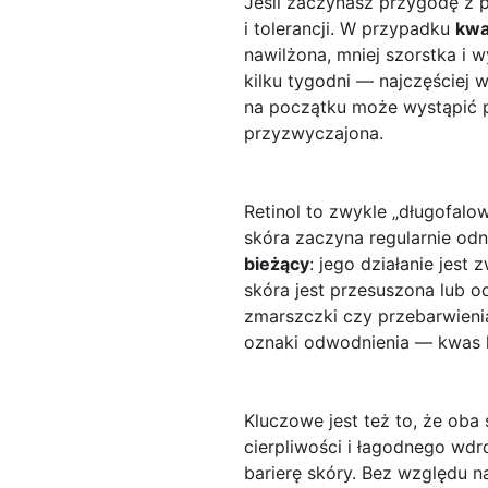
Jeśli zaczynasz przygodę z p
i tolerancji. W przypadku
kwa
nawilżona, mniej szorstka i
kilku tygodni — najczęściej 
na początku może wystąpić 
przyzwyczajona.
Retinol to zwykle „długofalo
skóra zaczyna regularnie odna
bieżący
: jego działanie jes
skóra jest przesuszona lub o
zmarszczki czy przebarwienia 
oznaki odwodnienia — kwas h
Kluczowe jest też to, że oba
cierpliwości i łagodnego wdr
barierę skóry. Bez względu n