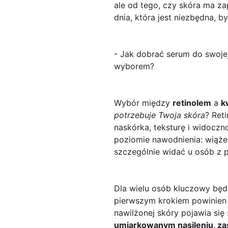
ale od tego, czy skóra ma z
dnia, która jest niezbędna, b
- Jak dobrać serum do swojej
wyborem?
Wybór między
retinolem
a
k
potrzebuje Twoja skóra
? Ret
naskórka, teksturę i widoczno
poziomie nawodnienia: wiąże 
szczególnie widać u osób z 
Dla wielu osób kluczowy bę
pierwszym krokiem powinien b
nawilżonej skóry pojawia si
umiarkowanym nasileniu, z