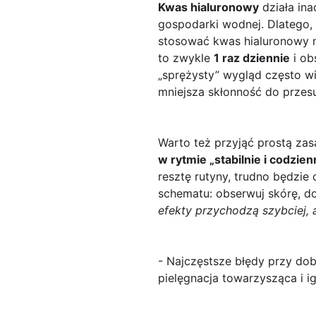
Kwas hialuronowy
działa ina
gospodarki wodnej. Dlatego,
stosować kwas hialuronowy
to zwykle
1 raz dziennie
i ob
„sprężysty” wygląd często w
mniejsza skłonność do przes
Warto też przyjąć prostą z
w rytmie „stabilnie i codzien
resztę rutyny, trudno będzie 
schematu: obserwuj skórę, dos
efekty przychodzą szybciej, 
- Najczęstsze błędy przy dob
pielęgnacja towarzysząca i 