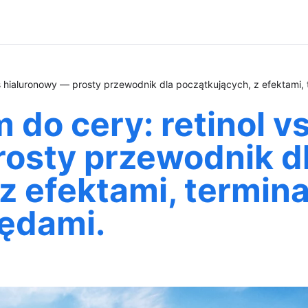
s hialuronowy — prosty przewodnik dla początkujących, z efektami, 
 do cery: retinol v
rosty przewodnik d
z efektami, termina
łędami.