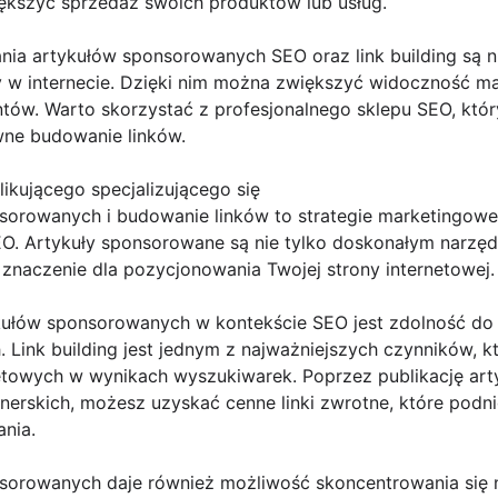
iększyć sprzedaż swoich produktów lub usług.
ania artykułów sponsorowanych SEO oraz link building są 
y w internecie. Dzięki nim można zwiększyć widoczność ma
ntów. Warto skorzystać z profesjonalnego sklepu SEO, któ
ywne budowanie linków.
ikującego specjalizującego się
sorowanych i budowanie linków to strategie marketingowe
SEO. Artykuły sponsorowane są nie tylko doskonałym narzę
 znaczenie dla pozycjonowania Twojej strony internetowej.
ykułów sponsorowanych w kontekście SEO jest zdolność d
 Link building jest jednym z najważniejszych czynników, k
etowych w wynikach wyszukiwarek. Poprzez publikację ar
nerskich, możesz uzyskać cenne linki zwrotne, które podn
nia.
sorowanych daje również możliwość skoncentrowania się 