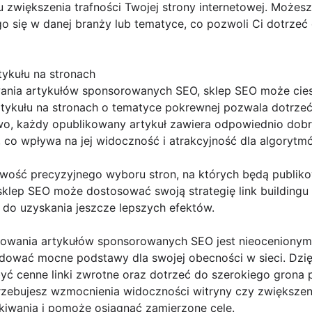
 zwiększenia trafności Twojej strony internetowej. Możes
go się w danej branży lub tematyce, co pozwoli Ci dotrzeć
tykułu na stronach
owania artykułów sponsorowanych SEO, sklep SEO może cies
rtykułu na stronach o tematyce pokrewnej pozwala dotrzeć
o, każdy opublikowany artykuł zawiera odpowiednio dobr
, co wpływa na jej widoczność i atrakcyjność dla algoryt
iwość precyzyjnego wyboru stron, na których będą publik
sklep SEO może dostosować swoją strategię link buildingu
ę do uzyskania jeszcze lepszych efektów.
owania artykułów sponsorowanych SEO jest nieocenionym 
dować mocne podstawy dla swojej obecności w sieci. Dzię
cenne linki zwrotne oraz dotrzeć do szerokiego grona po
rzebujesz wzmocnienia widoczności witryny czy zwiększeni
ekiwania i pomoże osiągnąć zamierzone cele.