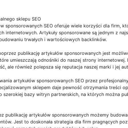
nalnego sklepu SEO
ów sponsorowanych SEO oferuje wiele korzyści dla firm, k
 internetowych. Artykuły sponsorowane są jednym z najsk
 budowaniu trwałych i wartościowych backlinków.
u poprzez publikację artykułów sponsorowanych jest możli
które umieszczają odnośniki do naszej strony internetowej. 
, ale również polepsza się reputacja naszej marki i jej aut
owania artykułów sponsorowanych SEO przez profesjonalny
ecjalizowanym sklepem daje pewność otrzymania treści o
 szerokiej bazy witryn partnerskich, na których można pu
rzez publikację artykułów sponsorowanych możemy budować 
ntów. Jest to doskonała strategia dla firm pragnących poz