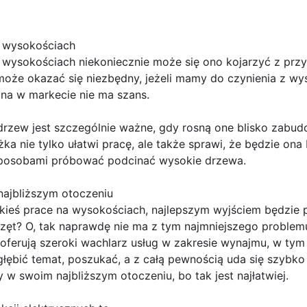
a wysokościach
 wysokościach niekoniecznie może się ono kojarzyć z pr
oże okazać się niezbędny, jeżeli mamy do czynienia z wy
ona w markecie nie ma szans.
drzew jest szczególnie ważne, gdy rosną one blisko zabud
a nie tylko ułatwi pracę, ale także sprawi, że będzie ona 
posobami próbować podcinać wysokie drzewa.
ajbliższym otoczeniu
ieś prace na wysokościach, najlepszym wyjściem będzie p
rzęt? O, tak naprawdę nie ma z tym najmniejszego problem
 oferują szeroki wachlarz usług w zakresie wynajmu, w ty
głębić temat, poszukać, a z całą pewnością uda się szybk
 w swoim najbliższym otoczeniu, bo tak jest najłatwiej.