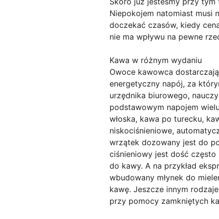
Skoro już jesteśmy przy tym 
Niepokojem natomiast musi 
doczekać czasów, kiedy cena 
nie ma wpływu na pewne rzecz
Kawa w różnym wydaniu
Owoce kawowca dostarczają ś
energetyczny napój, za który
urzędnika biurowego, nauczyc
podstawowym napojem wielu l
włoska, kawa po turecku, ka
niskociśnieniowe, automatyc
wrzątek dozowany jest do poj
ciśnieniowy jest dość częst
do kawy. A na przykład eks
wbudowany młynek do mielen
kawę. Jeszcze innym rodzaj
przy pomocy zamkniętych ka