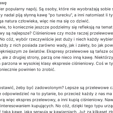
kawę
r popularny napój. Są osoby, które nie wyobrażają sobie sy
zy nadal piją słynną kawę "po turecku", a inni natomiast li 
a natura człowieka, więc nie ma się co dziwić.
wie, to koniecznie jeszcze podzielmy się refleksją na tem
kawy są najlepsze? Ciśnieniowe czy może raczej przelewow
No cóż, wybór rzeczywiście jest duży i niech każdy wybierze
żdy z nich posiada zarówno wady, jak i zalety, bo jak po
piękniejszym ze światów. Ekspresy przelewowe są tańsze o
 ale z drugiej strony, parzą one nieco inną kawę. Niektór
 parzona w wysokiej klasy ekspresie ciśnieniowy. Coś w ty
oniecznie powinien to zrobić.
ostawić, żeby być zadowolonym? Lepsze są przelewowe cz
 odpowiedzieć na to pytanie, bo przecież każdy z nas ma j
rą więc ekspres przelewowy, a inni kupią ciśnieniowy. Na
ainteresowaniem kupujących. No cóż, dzięki tego typu ur
aką kawę, jaką serwują w kawiarniach. Już za kilkaset zł