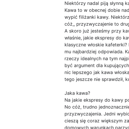
Niektórzy nadal piją słynną 
Kawa to w obecnej dobie nade
wypić filiżanki kawy. Niektór
cóż,, przyzwyczajenie to drug
A skoro już jesteśmy przy ka
właśnie, jakie ekspresy do 
klasyczne włoskie kafeterki? 
mu najbardziej odpowiada. Ka
rzeczy idealnych na tym naj
być argument dla kupujących,
nic lepszego jak kawa włoska
tego jeszcze nie sprawdził, k
Jaka kawa?
Na jakie ekspresy do kawy p
No cóż, trudno jednoznacznie
przyzwyczajenia. Jedni wybio
cieszą się coraz większym z
domowych warunkach parzyć t