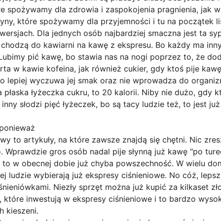
e spożywamy dla zdrowia i zaspokojenia pragnienia, jak w
płyny, które spożywamy dla przyjemności i tu na początek l
rsjach. Dla jednych osób najbardziej smaczna jest ta syp
 chodzą do kawiarni na kawę z ekspresu. Bo każdy ma inny
Lubimy pić kawę, bo stawia nas na nogi poprzez to, że dod
a w kawie kofeina, jak również cukier, gdy ktoś pije kaw
bo lepiej wyczuwa jej smak oraz nie wprowadza do organiz
płaska łyżeczka cukru, to 20 kalorii. Niby nie dużo, gdy k
 inny słodzi pięć łyżeczek, bo są tacy ludzie też, to jest ju
 ponieważ
y to artykuły, na które zawsze znajdą się chętni. Nic zre
 Wprawdzie gros osób nadal pije słynną już kawę "po turec
su to w obecnej dobie już chyba powszechność. W wielu d
ej ludzie wybierają już ekspresy ciśnieniowe. No cóż, leps
śnieniówkami. Niezły sprzęt można już kupić za kilkaset zło
 które inwestują w ekspresy ciśnieniowe i to bardzo wysok
 kieszeni.