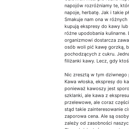
napojów rozróżniamy te, któr
napoje, herbatę. Jak i takie 
Smakuje nam ona w różnych we
kupują ekspresy do kawy lub
różne upodobania kulinarne. 
organizmowi dostarcza zawart
osób woli pić kawę gorzką, 
pochodzących z cukru. Jedna 
filiżanki kawy. Lecz, gdy ktoś
Nic zresztą w tym dziwnego
Kawa włoska, ekspresy do kaw
ponieważ kawoszy jest sporo.
szklanki, ale kawa z ekspre
przelewowe, ale coraz części
stąd takie zainteresowanie ci
zaporowa cena. Ale są osoby,
zależy od zasobności naszych