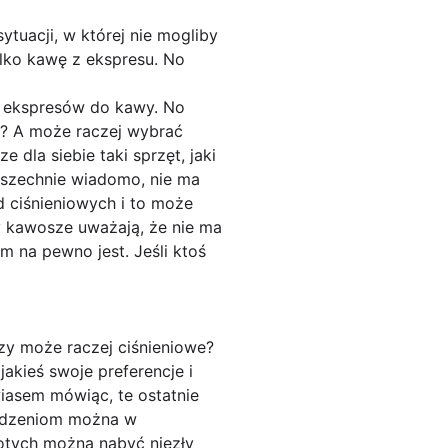
tuacji, w której nie mogliby
tylko kawę z ekspresu. No
at ekspresów do kawy. No
e? A może raczej wybrać
 dla siebie taki sprzęt, jaki
wszechnie wiadomo, nie ma
d ciśnieniowych i to może
zy kawosze uważają, że nie ma
m na pewno jest. Jeśli ktoś
y może raczej ciśnieniowe?
akieś swoje preferencje i
wiasem mówiąc, te ostatnie
ządzeniom można w
otych można nabyć niezły