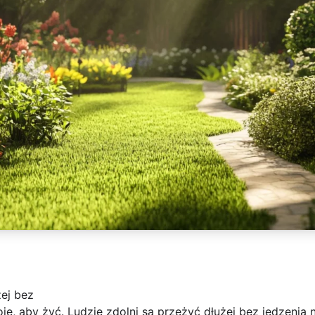
żej bez
e, aby żyć. Ludzie zdolni są przeżyć dłużej bez jedzenia n