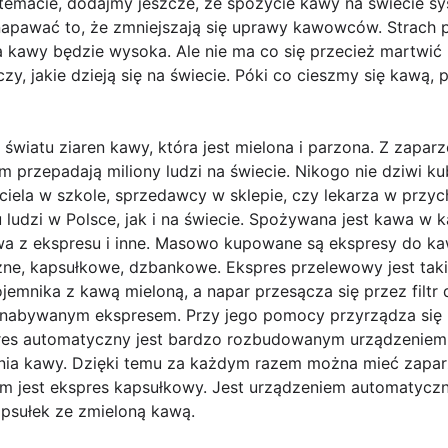
temacie, dodajmy jeszcze, że spożycie kawy na świecie sy
napawać to, że zmniejszają się uprawy kawowców. Strach
kawy będzie wysoka. Ale nie ma co się przecież martwić n
y, jakie dzieją się na świecie. Póki co cieszmy się kawą, 
wiatu ziaren kawy, która jest mielona i parzona. Z zapar
m przepadają miliony ludzi na świecie. Nikogo nie dziwi k
iela w szkole, sprzedawcy w sklepie, czy lekarza w przych
udzi w Polsce, jak i na świecie. Spożywana jest kawa w 
wa z ekspresu i inne. Masowo kupowane są ekspresy do ka
zne, kapsułkowe, dzbankowe. Ekspres przelewowy jest ta
emnika z kawą mieloną, a napar przesącza się przez filtr
o nabywanym ekspresem. Przy jego pomocy przyrządza się
pres automatyczny jest bardzo rozbudowanym urządzeniem
ia kawy. Dzięki temu za każdym razem można mieć zapar
em jest ekspres kapsułkowy. Jest urządzeniem automaty
psułek ze zmieloną kawą.