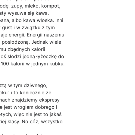
odę, zupy, mleko, kompot,
isty wysuwa się kawa.
ana, albo kawa włoska. Inni
 gust i w związku z tym
aje energii. Energii naszemu
ę posłodzoną. Jednak wiele
mu zbędnych kalorii
toś słodzi jedną łyżeczkę do
ż 100 kalorii w jednym kubku.
sztą w tym dziwnego,
ku" i to koniecznie ze
omach znajdziemy ekspresy
ze jest wrogiem dobrego i
tych, więc nie jest to jakaś
iej klasy. No cóż, wszystko