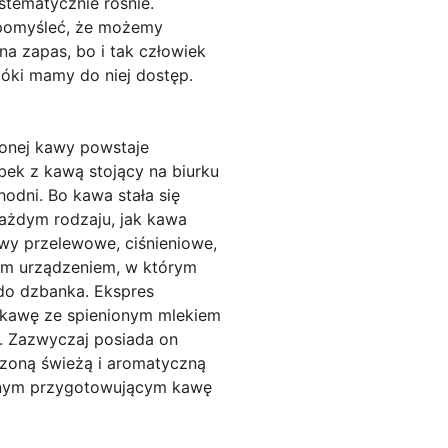
stematycznie rośnie.
 pomyśleć, że możemy
a zapas, bo i tak człowiek
póki mamy do niej dostęp.
zonej kawy powstaje
ubek z kawą stojący na biurku
odni. Bo kawa stała się
każdym rodzaju, jak kawa
wy przelewowe, ciśnieniowe,
kim urządzeniem, w którym
 do dzbanka. Ekspres
 kawę ze spienionym mlekiem
. Zazwyczaj posiada on
zoną świeżą i aromatyczną
cznym przygotowującym kawę