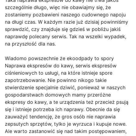
Taka naprawa ekspresów do kawy nie trwa jakoś
szczególnie długo, więc nie obawiajmy się, że
zostaniemy pozbawieni naszego cudownego napoju
na długi czas. W każdym razie już dzisiaj powinniśmy
sprawdzić, czy znajduje się gdzieś w pobliżu jakiś
naprawdę polecany serwis. Tak na wszelki wypadek,
na przyszłość dla nas.
Wiadomo powszechnie że ekoodpady to spory
Naprawa ekspresów do kawy, serwis ekspresów
ciśnieniowych to usługi, na które istnieje spore
zapotrzebowanie. Nie powinno nikogo takie
stwierdzenie specjalnie dziwić, ponieważ w naszych
gospodarstwach domowych mamy przeróżne
ekspresy do kawy, a te urządzenia też przecież psują
się i istnieje potrzeba ich naprawy. Obecnie da się
zauważyć tendencję, że gros osób nie naprawia
zepsutych sprzętów, tylko je wyrzuca i kupuje nowe.
Ale warto zastanowić się nad takim postępowaniem,